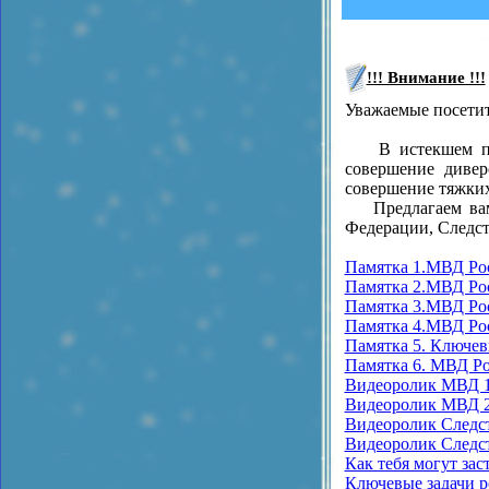
!!! Внимание !!!
Уважаемые посетит
В истекшем пери
совершение дивер
совершение тяжких
Предлагаем вам о
Федерации, Следс
Памятка 1.МВД Ро
Памятка 2.МВД Ро
Памятка 3.МВД Рос
Памятка 4.МВД Рос
Памятка 5. Ключев
Памятка 6. МВД Ро
Видеоролик МВД 
Видеоролик МВД 
Видеоролик Следст
Видеоролик Следст
Как тебя могут за
Ключевые задачи р