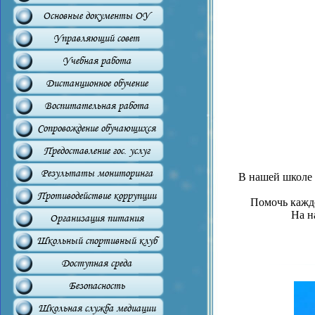
Основные документы ОУ
Управляющий совет
Учебная работа
Дистанционное обучение
Воспитательная работа
Сопровождение обучающихся
Предоставление гос. услуг
Результаты мониторинга
В нашей школе 
Противодействие коррупции
Помочь каждо
На н
Организация питания
Школьный спортивный клуб
Доступная среда
Безопасность
Школьная служба медиации