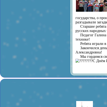
государства, о про
разгадывали загад
Старшие ребята из
русских народных 
Педагог Галина Ал
технике!
Ребята играли в и
Закончился день о
Александровна!
Мы гордимся свое
С Днём 