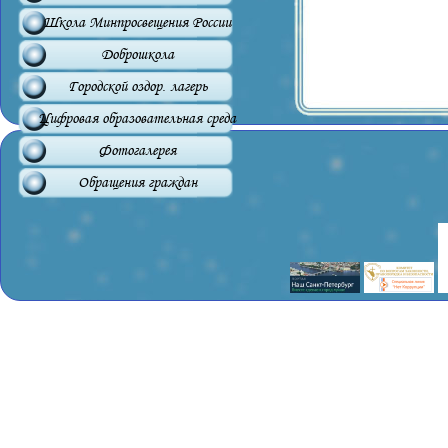
Школа Минпросвещения России
Доброшкола
Городской оздор. лагерь
Цифровая образовательная среда
Фотогалерея
Обращения граждан