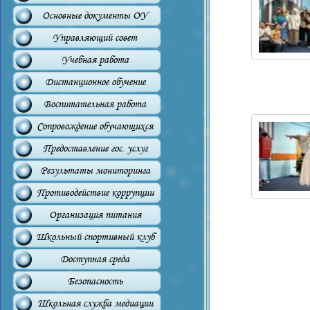
Основные документы ОУ
Управляющий совет
Учебная работа
Дистанционное обучение
Воспитательная работа
Сопровождение обучающихся
Предоставление гос. услуг
Результаты мониторинга
Противодействие коррупции
Организация питания
Школьный спортивный клуб
Доступная среда
Безопасность
Школьная служба медиации