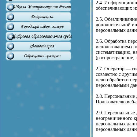
2.4. Информационн
Школа Минпросвещения России
обеспечивающих их
Доброшкола
2.5. Обезличивание
дополнительной ин
Городской оздор. лагерь
персональных данн
Цифровая образовательная среда
2.6. Обработка пер
Фотогалерея
использованием сре
систематизацию, на
Обращения граждан
(распространение, 
2.7. Оператор — г
совместно с други
цели обработки пе
персональными да
2.8. Персональные
Пользователю веб-са
2.9. Персональные
неограниченного кр
персональных данн
персональных данн