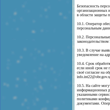
Безопасность перс
организационных и
в области защиты 
10.1. Оператор об
персональным дан
10.2. Персональные
законодательством
10.3. В случае выя
уведомление на адр
10.4. Срок обрабо
если иной срок не
своё согласие на о
info.int22@obr.gov
10.5. На сайте мог
информационных ре
указанными сервиса
политиками конфид
документами. Опера