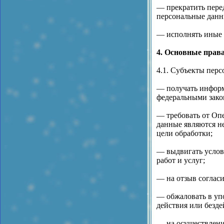
— прекратить перед
персональные данн
— исполнять иные 
4. Основные прав
4.1. Субъекты пер
— получать информ
федеральными зако
— требовать от Оп
данные являются н
цели обработки;
— выдвигать услов
работ и услуг;
— на отзыв соглас
— обжаловать в уп
действия или безде
— на осуществлени