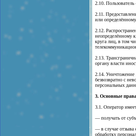
2.10. Пользователь 
2.11. Предоставле
или определённому
2.12. Распростран
неопределённому к
круга лиц, в том 
телекоммуникацион
2.13. Трансгранич
органу власти ино
2.14. Уничтожение
безвозвратно с не
персональных данн
3. Основные права
3.1. Оператор имее
— получать от суб
— в случае отзыва
обработку персонал