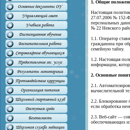
1. Общие положен
Основные документы ОУ
Настоящая политика
Управляющий совет
27.07.2006 № 152-
персональных данн
Учебная работа
№ 22 Невского райо
Дистанционное обучение
1.1. Оператор став
гражданина при об
Воспитательная работа
семейную тайну.
Сопровождение обучающихся
1.2. Настоящая по
Предоставление гос. услуг
информации, котору
Результаты мониторинга
2. Основные поня
Противодействие коррупции
2.1. Автоматизиро
Организация питания
вычислительной те
Школьный спортивный клуб
2.2. Блокирование
если обработка нео
Доступная среда
2.3. Веб-сайт — с
Безопасность
обеспечивающих их 
Школьная служба медиации