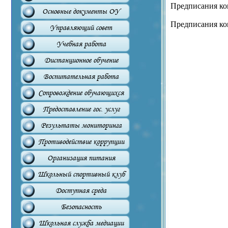
Предписания кон
Основные документы ОУ
Предписания кон
Управляющий совет
Учебная работа
Дистанционное обучение
Воспитательная работа
Сопровождение обучающихся
Предоставление гос. услуг
Результаты мониторинга
Противодействие коррупции
Организация питания
Школьный спортивный клуб
Доступная среда
Безопасность
Школьная служба медиации