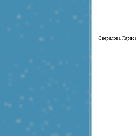
Свердлова Ларис