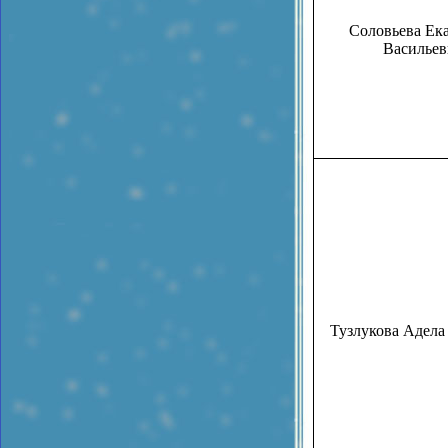
Соловьева Ек
Васильев
Тузлукова Адела