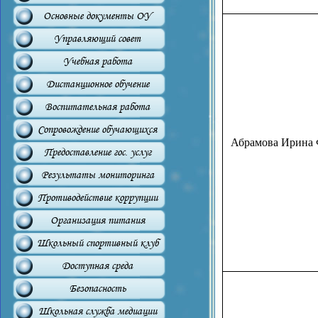
Основные документы ОУ
Управляющий совет
Учебная работа
Дистанционное обучение
Воспитательная работа
Сопровождение обучающихся
Абрамова Ирина 
Предоставление гос. услуг
Результаты мониторинга
Противодействие коррупции
Организация питания
Школьный спортивный клуб
Доступная среда
Безопасность
Школьная служба медиации