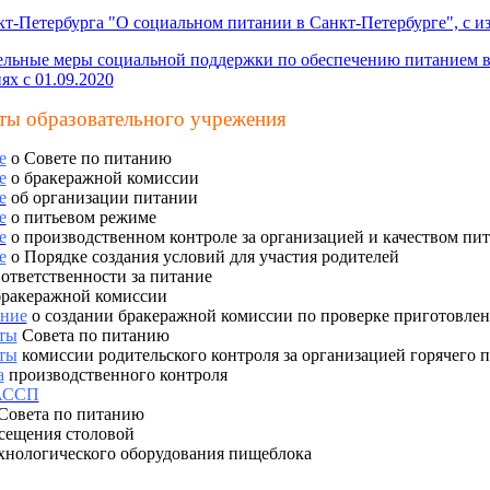
кт-Петербурга "О социальном питании в Санкт-Петербурге", с и
льные меры социальной поддержки по обеспечению питанием в
ях с 01.09.2020
ты образовательного учрежения
е
о Совете по питанию
е
о бракеражной комиссии
е
об организации питании
е
о питьевом режиме
е
о производственном контроле за организацией и качеством пи
е
о Порядке создания условий для участия родителей
 ответственности за питание
бракеражной комиссии
ние
о создании бракеражной комиссии по проверке приготовле
ты
Совета по питанию
ты
комиссии родительского контроля за организацией горячего п
а
производственного контроля
АССП
Совета по питанию
сещения столовой
хнологического оборудования пищеблока