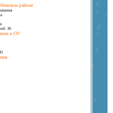
 Невском районе
зования
на
ru
каб. 36
ания в ОУ
45
ания