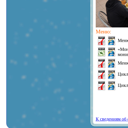
Меню:
Меню
«Мон
мони
Меню
Цикл
Цикл
К сведениям об