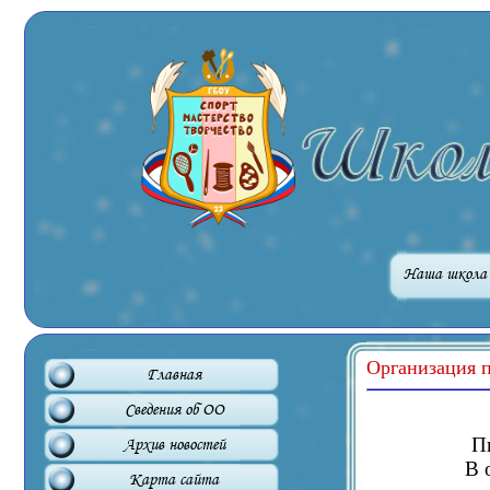
Наша школа
Организация 
Главная
Сведения об ОО
П
Архив новостей
В 
Карта сайта