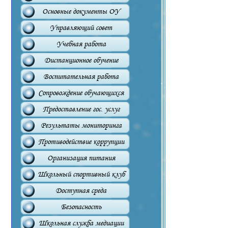
Основные документы ОУ
Управляющий совет
Учебная работа
Дистанционное обучение
Воспитательная работа
Сопровождение обучающихся
Предоставление гос. услуг
Результаты мониторинга
Противодействие коррупции
Организация питания
Школьный спортивный клуб
Доступная среда
Безопасность
Школьная служба медиации