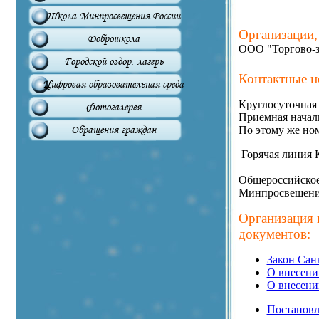
Школа Минпросвещения России
Организации,
Доброшкола
ООО "Торгово-з
Городской оздор. лагерь
Контактные н
Цифровая образовательная среда
Круглосуточная
Фотогалерея
Приемная начал
По этому же ном
Обращения граждан
Горячая линия 
Общероссийское
Минпросвещени
Организация 
документов:
Закон Сан
О внесени
О внесени
Постановл