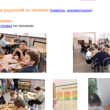
я родителей по питанию
(
памятки
,
рекомендации
)
танию:
справка
по питанию