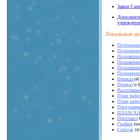
Закон Сан
Дополните
учреждени
Локальные ак
Положени
Положени
Положени
Положени
Положени
Положени
Приказ
об
Приказ
о 
Распоряже
План рабо
План рабо
Программ
ПЛАН-Х
Протокол
График
по
Список
те