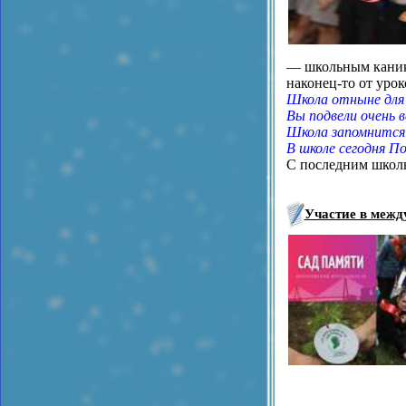
— школьным канику
наконец-то от урок
Школа отныне для 
Вы подвели очень 
Школа запомнится
В школе сегодня По
С последним школ
Участие в межд