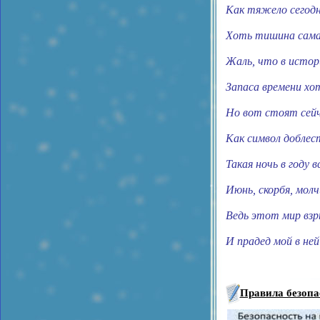
Как тяжело сегодн
Хоть тишина сама 
Жаль, что в истор
Запаса времени хот
Но вот стоят сейч
Как символ доблес
Такая ночь в году в
Июнь, скорбя, молч
Ведь этот мир вз
И прадед мой в ней
Правила безопа