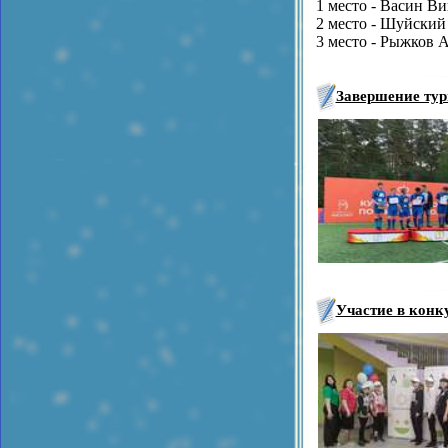
1 место - Васин В
2 место - Шуйский
3 место - Рыжков 
Завершение тур
Участие в кон