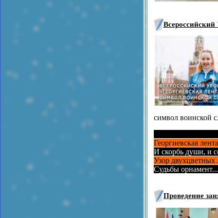
Всероссийский 
символ воинской 
вввввввввввввввв
Георгиевская лента
И скорбь души, и 
Узор двухцветных 
Судьбы орнамент...
Проведение зан