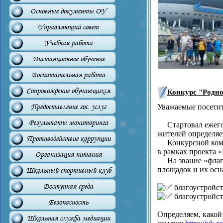
Основные документы ОУ
Управляющий совет
Учебная работа
Дистанционное обучение
Воспитательная работа
Сопровождение обучающихся
Конкурс "Родно
Уважаемые посетит
Предоставление гос. услуг
Результаты мониторинга
Стартовал ежегодн
жителей определяе
Противодействие коррупции
Конкурсной комисс
в рамках проекта «
Организация питания
На звание «флагм
площадок и их осн
Школьный спортивный клуб
Доступная среда
благоустройств
благоустройств
Безопасность
Определяем, какой
Школьная служба медиации