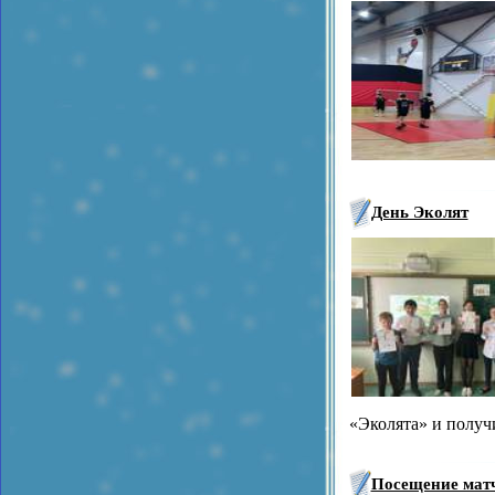
День Эколят
«Эколята» и получ
Посещение матч