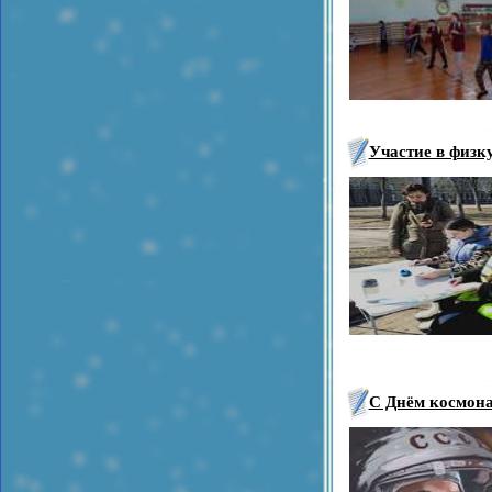
Участие в физк
С Днём космон