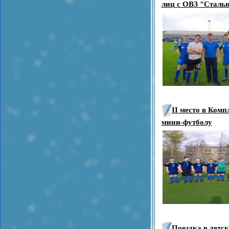
лиц с ОВЗ "Стальна
II место в Ком
мини-футболу
Поездка в детс