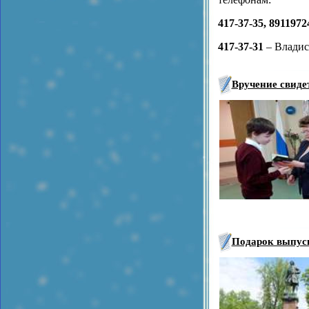
417-37-35, 8911972
417-37-31
– Владис
Вручение свиде
Подарок выпус